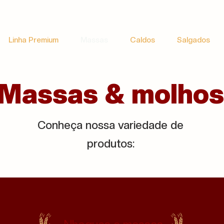
Linha Premium
Massas
Caldos
Salgados
Massas & molhos
Conheça nossa variedade de
produtos: