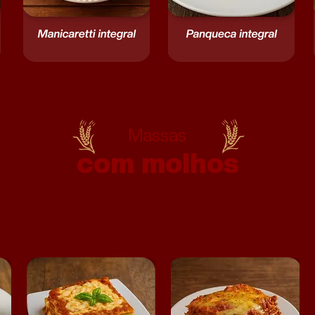
Massas
com molhos