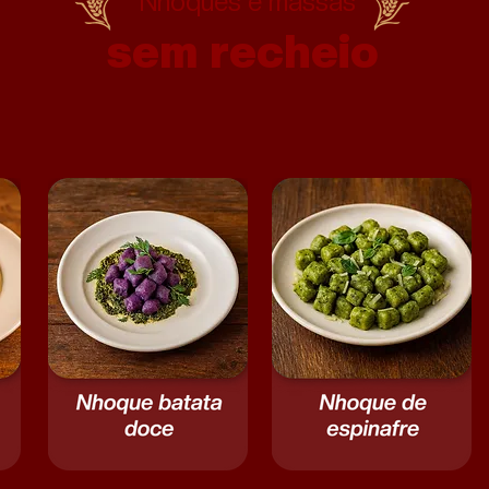
Nhoques e massas
sem recheio